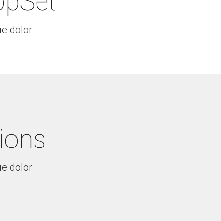
ppSet
e dolor
ions
e dolor