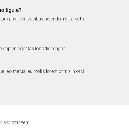
o ligula?
psum primis in faucibus bibendum sit amet in
rice sapien egestas lobortis magna
ue leo metus, eu mollis lorem primis in orci
3 663 03118601