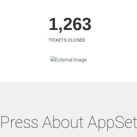
1,
263
TICKETS CLOSED
Press About AppSe